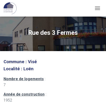
O
U
V
R
I
Rue des 3 Fermes
R
/
F
E
R
M
Commune : Visé
E
R
Localité : Loën
L
A
Nombre de logements
:
N
A
7
V
I
Année de construction
:
G
1952
A